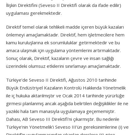
İlişkin Direktifini (Seveso II Direktifi olarak da ifade edilir)
uygulaması gerekmektedir.
Direktif temel olarak tehlikeli madde içeren büyük kazaları
önlemeyi amaçlamaktadır. Direktif, hem işletmecilere hem
kamu kuruluşlarına ek sorumluluklar getirmektedir ve bu
amaca ulaşmak için uygulama yöntemlerini artırmaktadır.
Sonuç olarak, Direktif, kazaların çevre ve insan sağlığı
üzerindeki olumsuz etkilerini sınırlamayı amaçlamaktadır.
Türkiye’de Seveso II Direktifi, Ağustos 2010 tarihinde
Büyük Endüstriyel Kazaların Kontrolü Hakkında Yönetmelik
ile iç hukuka aktarılmıştır ve Ocak 2014 tarihinde yürürlüğe
girmesi planlanmış ancak aşağıda belirtilen değişiklikler ile ne
yazıkki hala tam manasıyla uygulamaya geçememiştir.
Dahası, AB Seveso III Direktifi’ni çıkarmıştır. Bu nedenle
Türkiye’nin Yönetmelik’i Seveso III’ün gereksinimlerine (i) ve
Direktif’in uygulanmasından çıkarılan derslere (ii) göre