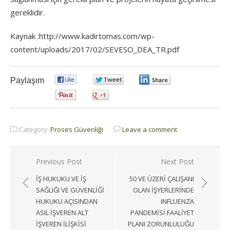
gereklidir.
Kaynak :http://www.kadirtomas.com/wp-
content/uploads/2017/02/SEVESO_DEA_TR.pdf
Paylaşım
0
0
0
0
0
Category:
Proses Güvenliği
Leave a comment
Yazı
Previous Post
Next Post
gezinmesi
İŞ HUKUKU VE İŞ
50 VE ÜZERI ÇALIŞANI
SAĞLIĞI VE GÜVENLIĞI
OLAN IŞYERLERINDE
HUKUKU AÇISINDAN
INFLUENZA
ASIL İŞVEREN ALT
PANDEMISI FAALIYET
İŞVEREN İLIŞKISI
PLANI ZORUNLULUĞU