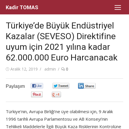
Skip
Kadir TOMAS
to
content
Türkiye’de Büyük Endüstriyel
Kazalar (SEVESO) Direktifine
uyum için 2021 yılına kadar
62.000.000 Euro Harcanacak
Posted
Author
Aralık 12, 2019
admin
0
on
Paylaşım
0
0
0
0
0
Türkiye’nin, Avrupa Birliği’ne üye olabilmesi için, 9 Aralık
1996 tarihli Avrupa Parlamentosu ve AB Konseyi’nin
Tehlikeli Maddelerle İlgili Büyük Kaza Risklerinin Kontrolüne